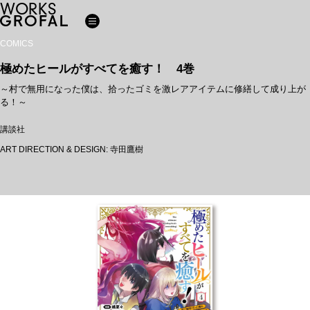
WORKS
COMICS
極めたヒールがすべてを癒す！ 4巻
～村で無用になった僕は、拾ったゴミを激レアアイテムに修繕して成り上が
る！～
講談社
ART DIRECTION & DESIGN: 寺田鷹樹